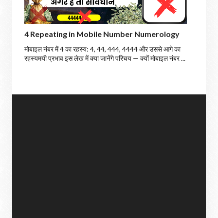
4 Repeating in Mobile Number Numerology
मोबाइल नंबर में 4 का रहस्य: 4, 44, 444, 4444 और उससे आगे का
रहस्यमयी प्रभाव इस लेख में क्या जानेंगे परिचय — क्यों मोबाइल नंबर ...