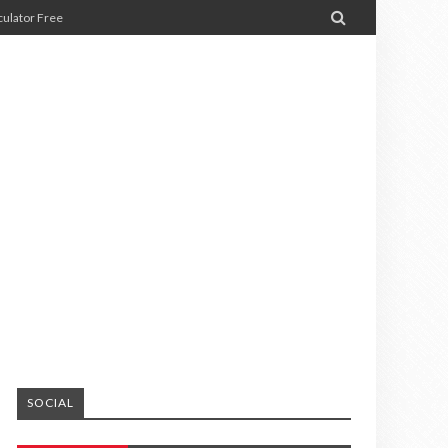

ulator Free
SOCIAL