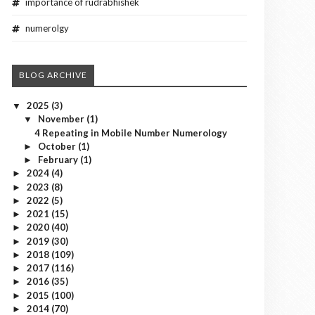
importance of rudrabhishek
numerolgy
BLOG ARCHIVE
2025
(3)
▼
November
(1)
▼
4 Repeating in Mobile Number Numerology
October
(1)
►
February
(1)
►
2024
(4)
►
2023
(8)
►
2022
(5)
►
2021
(15)
►
2020
(40)
►
2019
(30)
►
2018
(109)
►
2017
(116)
►
2016
(35)
►
2015
(100)
►
2014
(70)
►