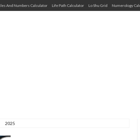
cles And Numbers Calculator
Life Path Calculator
Lo Shu Grid
Numerology Calc
2025