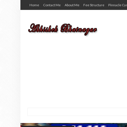
Home
Contact Me
About Me
Fee Structure
Pinnacle Cy