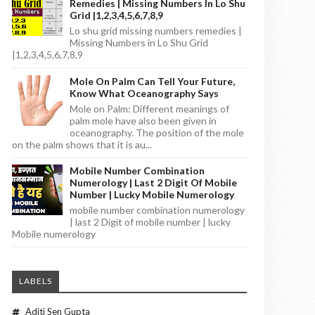
Remedies | Missing Numbers In Lo Shu
Grid |1,2,3,4,5,6,7,8,9
Lo shu grid missing numbers remedies |
Missing Numbers in Lo Shu Grid
|1,2,3,4,5,6,7,8,9
Mole On Palm Can Tell Your Future,
Know What Oceanography Says
Mole on Palm: Different meanings of
palm mole have also been given in
oceanography. The position of the mole
on the palm shows that it is au...
Mobile Number Combination
Numerology | Last 2 Digit Of Mobile
Number | Lucky Mobile Numerology
mobile number combination numerology
| last 2 Digit of mobile number | lucky
Mobile numerology
LABELS
Aditi Sen Gupta