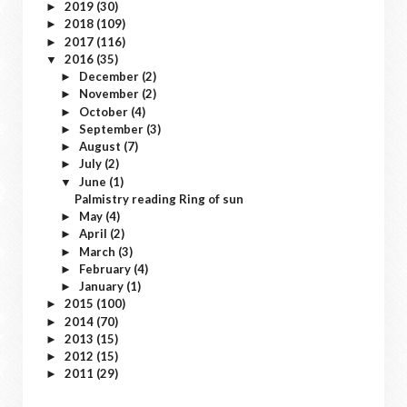
2019
(30)
►
2018
(109)
►
2017
(116)
►
2016
(35)
▼
December
(2)
►
November
(2)
►
October
(4)
►
September
(3)
►
August
(7)
►
July
(2)
►
June
(1)
▼
Palmistry reading Ring of sun
May
(4)
►
April
(2)
►
March
(3)
►
February
(4)
►
January
(1)
►
2015
(100)
►
2014
(70)
►
2013
(15)
►
2012
(15)
►
2011
(29)
►