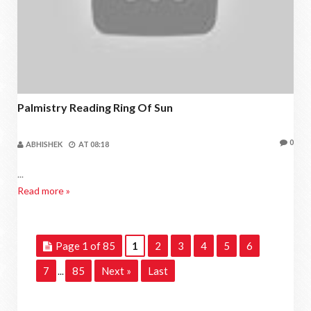
Palmistry Reading Ring Of Sun
0
ABHISHEK
AT
08:18
...
Read more »
Page 1 of 85
1
2
3
4
5
6
7
85
Next »
Last
...