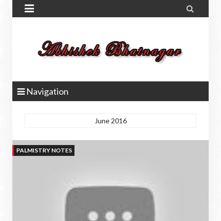


Navigation
June 2016
PALMISTRY NOTES