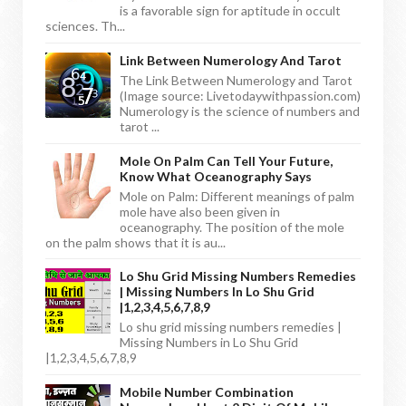
is a favorable sign for aptitude in occult
sciences. Th...
Link Between Numerology And Tarot
The Link Between Numerology and Tarot
(Image source: Livetodaywithpassion.com)
Numerology is the science of numbers and
tarot ...
Mole On Palm Can Tell Your Future,
Know What Oceanography Says
Mole on Palm: Different meanings of palm
mole have also been given in
oceanography. The position of the mole
on the palm shows that it is au...
Lo Shu Grid Missing Numbers Remedies
| Missing Numbers In Lo Shu Grid
|1,2,3,4,5,6,7,8,9
Lo shu grid missing numbers remedies |
Missing Numbers in Lo Shu Grid
|1,2,3,4,5,6,7,8,9
Mobile Number Combination