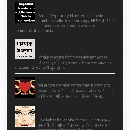
What Repeating Numbers In Mobile
Numbers Tells In Numerology
What Repeating Numbers in mobile
numbers tells in numerology NUMBER 1 1
- These are the people who are
communicative and i...
Best Mobile Number Selection Based
On Numerology: Choose A Lucky
Number For Success
भाग्यांक के अनुसार मोबाइल नंबर कैसे चुनें? आज के
डिजिटल युग में मोबाइल नंबर सिर्फ संचार का साधन नहीं
बल्कि हमारी किस्मत से भी जुड़ा हो सकता ...
S Aur S Ki Jodi Kaise Hoti Hai
वैसे तो ऊपर वाला जोड़ी बनाकर भेजता है लेकिन अगर
आपकी गर्लफ्रेंड S नाम की है आपका बॉयफ्रेंड S नाम
का है आपका पति या एस नाम का है आपकी पत्न...
Kya Kahta Hai Appka Chehra Read Full
Article
Kya kahta hai appka chehra मुख अर्थात् मुख्य
एक शरीर में सर्वाधिक चेतनामय, ऊर्जामय, ज्ञानमय व